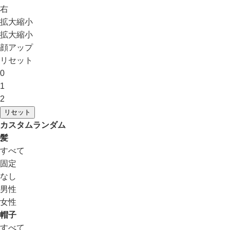
右
拡大縮小
拡大縮小
顔アップ
リセット
0
1
2
リセット
カスタムランダム
髪
すべて
固定
なし
男性
女性
帽子
すべて