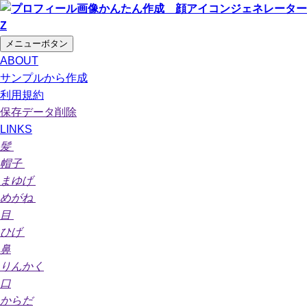
メニューボタン
ABOUT
サンプルから作成
利用規約
保存データ削除
LINKS
髪
帽子
まゆげ
めがね
目
ひげ
鼻
りんかく
口
からだ