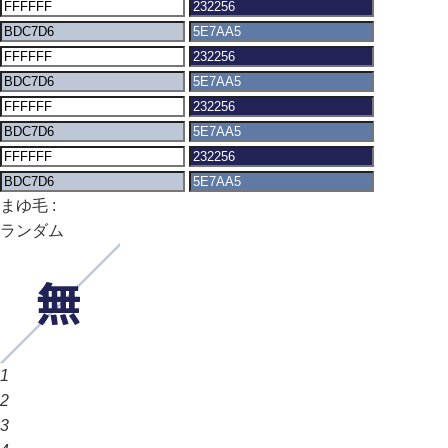
まゆ毛 :
ランダム
1
2
3