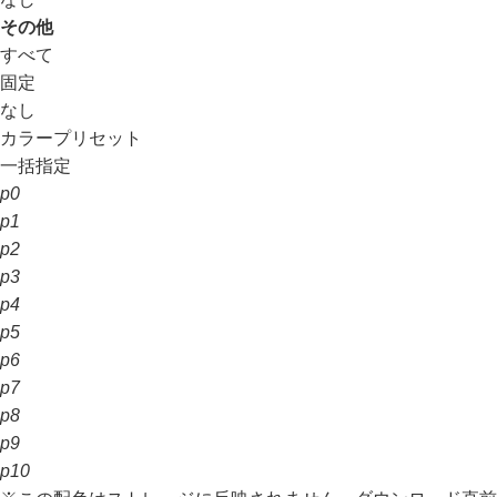
その他
すべて
固定
なし
カラープリセット
一括指定
p0
p1
p2
p3
p4
p5
p6
p7
p8
p9
p10